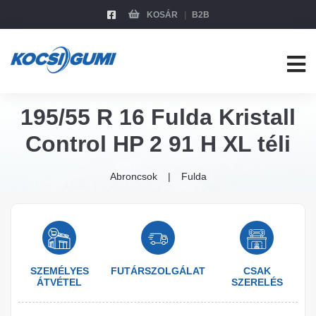
KOSÁR
B2B
195/55 R 16 Fulda Kristall
Control HP 2 91 H XL téli
Abroncsok
Fulda
SZEMÉLYES
FUTÁRSZOLGÁLAT
CSAK
ÁTVÉTEL
SZERELÉS