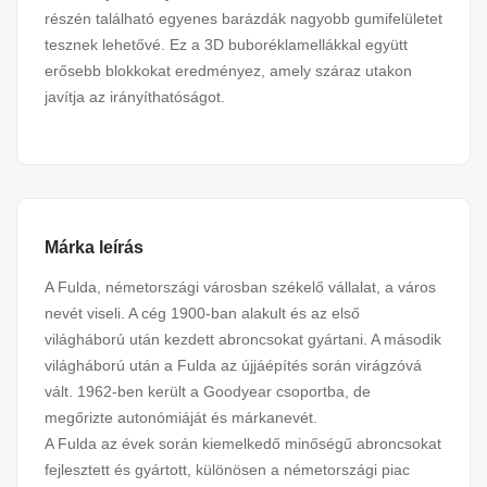
részén található egyenes barázdák nagyobb gumifelületet
tesznek lehetővé. Ez a 3D buboréklamellákkal együtt
erősebb blokkokat eredményez, amely száraz utakon
javítja az irányíthatóságot.
Márka leírás
A Fulda, németországi városban székelő vállalat, a város
nevét viseli. A cég 1900-ban alakult és az első
világháború után kezdett abroncsokat gyártani. A második
világháború után a Fulda az újjáépítés során virágzóvá
vált. 1962-ben került a Goodyear csoportba, de
megőrizte autonómiáját és márkanevét.
A Fulda az évek során kiemelkedő minőségű abroncsokat
fejlesztett és gyártott, különösen a németországi piac