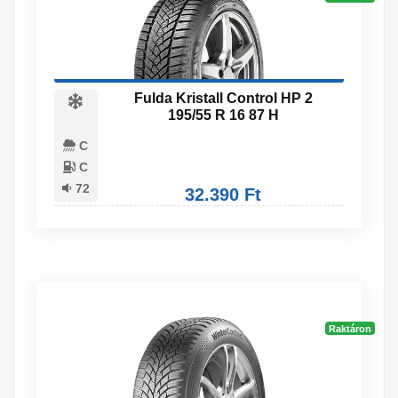
Fulda Kristall Control HP 2
195/55 R 16 87 H
C
C
72
32.390 Ft
Raktáron