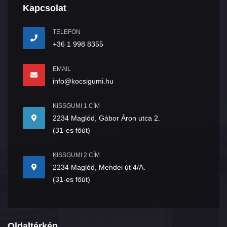
Kapcsolat
TELEFON
+36 1 998 8355
EMAIL
info@kocsigumi.hu
KISSGUMI 1 CÍM
2234 Maglód, Gábor Áron utca 2.
(31-es főút)
KISSGUMI 2 CÍM
2234 Maglód, Mendei út 4/A.
(31-es főút)
Oldaltérkép