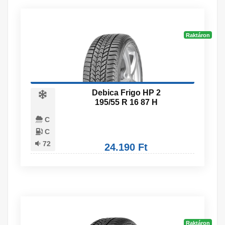
Raktáron
Debica Frigo HP 2
195/55 R 16 87 H
C
C
72
24.190 Ft
Raktáron