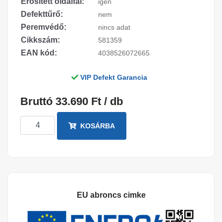
Erősített oldalfal:
igen
Defekttűrő:
nem
Peremvédő:
nincs adat
Cikkszám:
581359
EAN kód:
4038526072665
VIP Defekt Garancia
Bruttó 33.690 Ft / db
KOSÁRBA
EU abroncs cimke