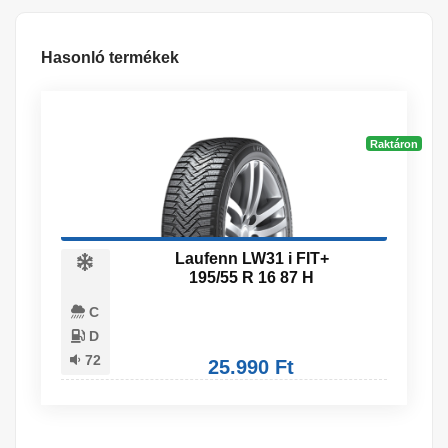
Hasonló termékek
Raktáron
Laufenn LW31 i FIT+
195/55 R 16 87 H
C
D
72
25.990 Ft