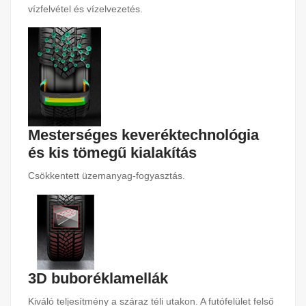
vízfelvétel és vízelvezetés.
Mesterséges keveréktechnológia
és kis tömegű kialakítás
Csökkentett üzemanyag-fogyasztás.
3D buboréklamellák
Kiváló teljesítmény a száraz téli utakon. A futófelület felső