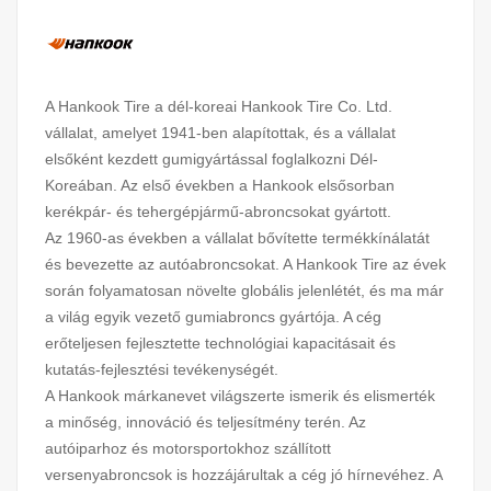
A Hankook Tire a dél-koreai Hankook Tire Co. Ltd.
vállalat, amelyet 1941-ben alapítottak, és a vállalat
elsőként kezdett gumigyártással foglalkozni Dél-
Koreában. Az első években a Hankook elsősorban
kerékpár- és tehergépjármű-abroncsokat gyártott.
Az 1960-as években a vállalat bővítette termékkínálatát
és bevezette az autóabroncsokat. A Hankook Tire az évek
során folyamatosan növelte globális jelenlétét, és ma már
a világ egyik vezető gumiabroncs gyártója. A cég
erőteljesen fejlesztette technológiai kapacitásait és
kutatás-fejlesztési tevékenységét.
A Hankook márkanevet világszerte ismerik és elismerték
a minőség, innováció és teljesítmény terén. Az
autóiparhoz és motorsportokhoz szállított
versenyabroncsok is hozzájárultak a cég jó hírnevéhez. A