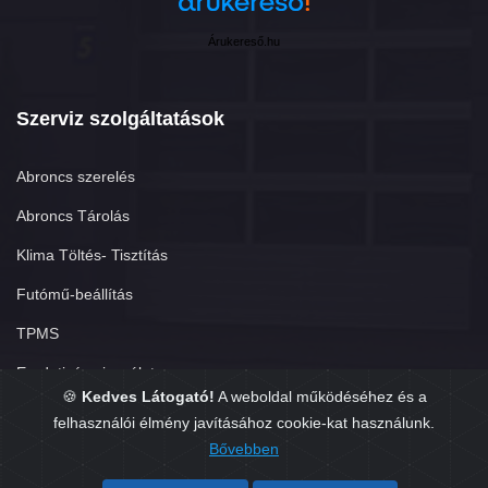
Árukereső.hu
Szerviz szolgáltatások
Abroncs szerelés
Abroncs Tárolás
Klima Töltés- Tisztítás
Futómű-beállítás
TPMS
Eredetiség vizsgálat
🍪
Kedves Látogató!
A weboldal működéséhez és a
felhasználói élmény javításához cookie-kat használunk.
Bővebben
Copyright © 2026. Készítette:
GumisÜgyvitel.hu