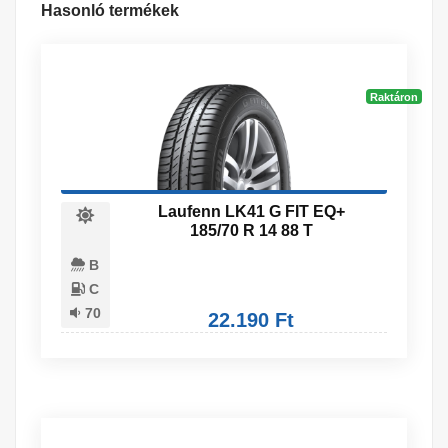
Hasonló termékek
Raktáron
Laufenn LK41 G FIT EQ+
185/70 R 14 88 T
B
C
70
22.190 Ft