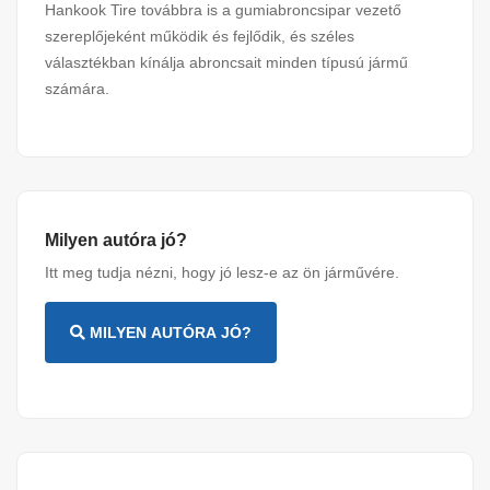
Hankook Tire továbbra is a gumiabroncsipar vezető
szereplőjeként működik és fejlődik, és széles
választékban kínálja abroncsait minden típusú jármű
számára.
Milyen autóra jó?
Itt meg tudja nézni, hogy jó lesz-e az ön járművére.
MILYEN AUTÓRA JÓ?