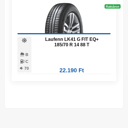
Raktáron
Laufenn LK41 G FIT EQ+
185/70 R 14 88 T
B
C
70
22.190 Ft