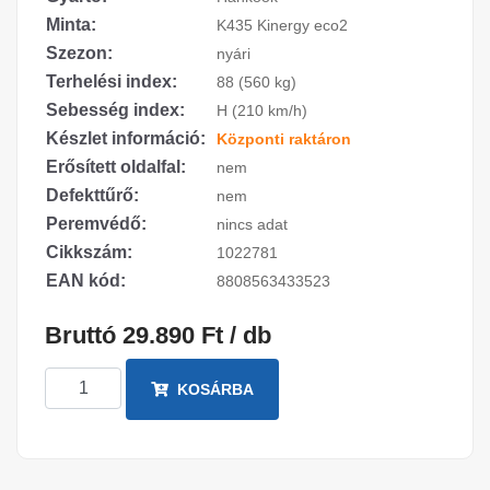
Minta:
K435 Kinergy eco2
Szezon:
nyári
Terhelési index:
88 (560 kg)
Sebesség index:
H (210 km/h)
Készlet információ:
Központi raktáron
Erősített oldalfal:
nem
Defekttűrő:
nem
Peremvédő:
nincs adat
Cikkszám:
1022781
EAN kód:
8808563433523
Bruttó 29.890 Ft / db
KOSÁRBA