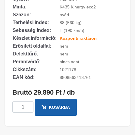
Minta:
K435 Kinergy eco2
Szezon:
nyári
Terhelési index:
88 (560 kg)
Sebesség index:
T (190 km/h)
Készlet információ:
Központi raktáron
Erősített oldalfal:
nem
Defekttűrő:
nem
Peremvédő:
nincs adat
Cikkszám:
1021178
EAN kód:
8808563413761
Bruttó 29.890 Ft / db
KOSÁRBA