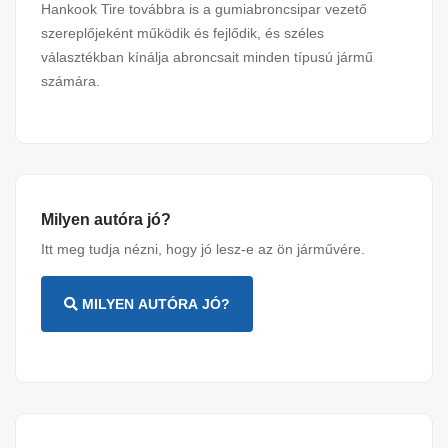
Hankook Tire továbbra is a gumiabroncsipar vezető
szereplőjeként működik és fejlődik, és széles
választékban kínálja abroncsait minden típusú jármű
számára.
Milyen autóra jó?
Itt meg tudja nézni, hogy jó lesz-e az ön járművére.
MILYEN AUTÓRA JÓ?