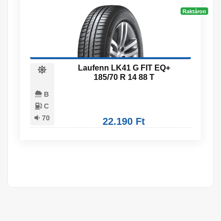
Raktáron
Laufenn LK41 G FIT EQ+
185/70 R 14 88 T
B
C
70
22.190 Ft