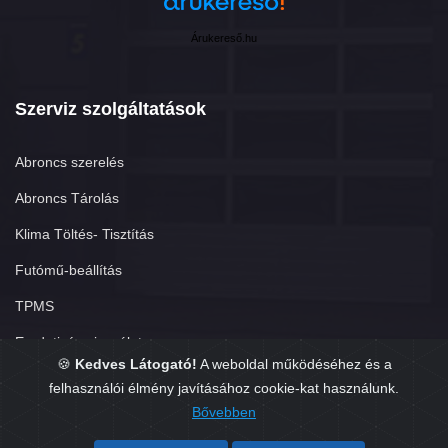
Árukereső.hu
Szerviz szolgáltatások
Abroncs szerelés
Abroncs Tárolás
Klima Töltés- Tisztítás
Futómű-beállítás
TPMS
Eredetiség vizsgálat
🍪
Kedves Látogató!
A weboldal működéséhez és a
felhasználói élmény javításához cookie-kat használunk.
Bővebben
Copyright © 2026. Készítette:
GumisÜgyvitel.hu