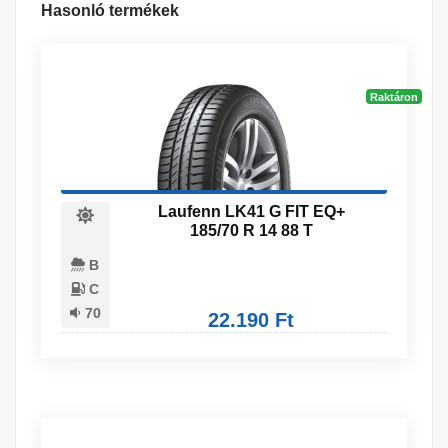
Hasonló termékek
Raktáron
Laufenn LK41 G FIT EQ+
185/70 R 14 88 T
B
C
70
22.190 Ft