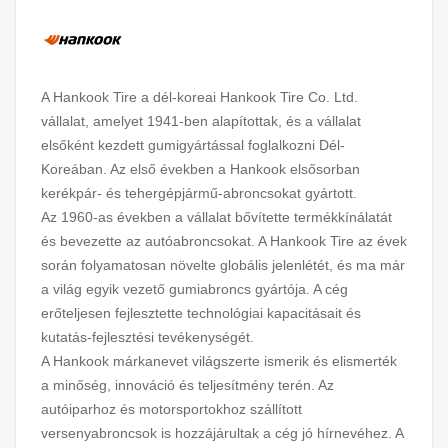
A Hankook Tire a dél-koreai Hankook Tire Co. Ltd.
vállalat, amelyet 1941-ben alapítottak, és a vállalat
elsőként kezdett gumigyártással foglalkozni Dél-
Koreában. Az első években a Hankook elsősorban
kerékpár- és tehergépjármű-abroncsokat gyártott.
Az 1960-as években a vállalat bővítette termékkínálatát
és bevezette az autóabroncsokat. A Hankook Tire az évek
során folyamatosan növelte globális jelenlétét, és ma már
a világ egyik vezető gumiabroncs gyártója. A cég
erőteljesen fejlesztette technológiai kapacitásait és
kutatás-fejlesztési tevékenységét.
A Hankook márkanevet világszerte ismerik és elismerték
a minőség, innováció és teljesítmény terén. Az
autóiparhoz és motorsportokhoz szállított
versenyabroncsok is hozzájárultak a cég jó hírnevéhez. A