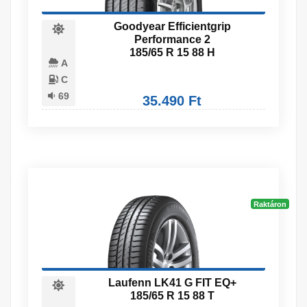
Goodyear Efficientgrip
Performance 2
185/65 R 15 88 H
A
C
69
35.490 Ft
Raktáron
Laufenn LK41 G FIT EQ+
185/65 R 15 88 T