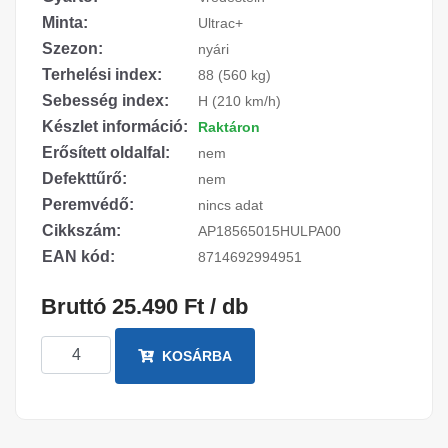
Minta:
Ultrac+
Szezon:
nyári
Terhelési index:
88 (560 kg)
Sebesség index:
H (210 km/h)
Készlet információ:
Raktáron
Erősített oldalfal:
nem
Defekttűrő:
nem
Peremvédő:
nincs adat
Cikkszám:
AP18565015HULPA00
EAN kód:
8714692994951
Bruttó 25.490 Ft / db
KOSÁRBA