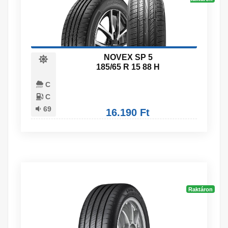
NOVEX SP 5
185/65 R 15 88 H
C
C
69
16.190 Ft
Raktáron