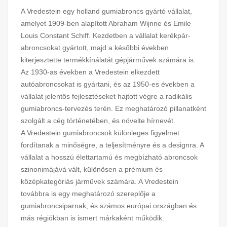
A Vredestein egy holland gumiabroncs gyártó vállalat,
amelyet 1909-ben alapított Abraham Wijnne és Emile
Louis Constant Schiff. Kezdetben a vállalat kerékpár-
abroncsokat gyártott, majd a későbbi években
kiterjesztette termékkínálatát gépjárművek számára is.
Az 1930-as években a Vredestein elkezdett
autóabroncsokat is gyártani, és az 1950-es években a
vállalat jelentős fejlesztéseket hajtott végre a radikális
gumiabroncs-tervezés terén. Ez meghatározó pillanatként
szolgált a cég történetében, és növelte hírnevét.
A Vredestein gumiabroncsok különleges figyelmet
fordítanak a minőségre, a teljesítményre és a designra. A
vállalat a hosszú élettartamú és megbízható abroncsok
szinonimájává vált, különösen a prémium és
középkategóriás járművek számára. A Vredestein
továbbra is egy meghatározó szereplője a
gumiabroncsiparnak, és számos európai országban és
más régiókban is ismert márkaként működik.