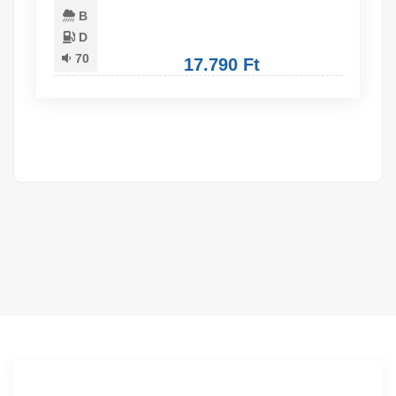
B
D
70
17.790 Ft