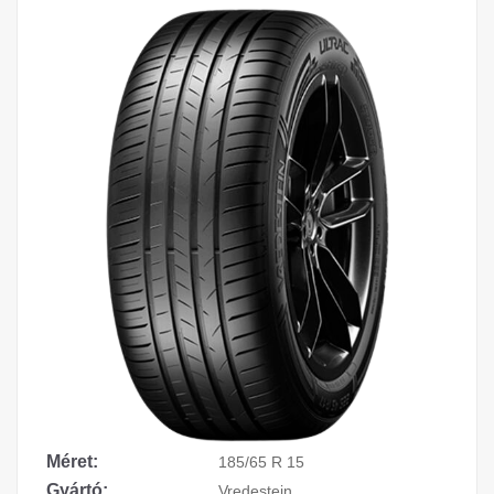
Méret:
185/65 R 15
Gyártó:
Vredestein