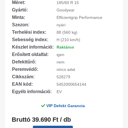
Méret:
185/60 R 15
Gyártó:
Goodyear
Minta:
Efficientgrip Performance
Szezon:
nyári
Terhelési index:
88 (560 kg)
Sebesség index:
H (210 km/h)
Készlet információ:
Raktáron
Erősített oldalfal:
igen
Defekttűrő:
nem
Peremvédő:
nincs adat
Cikkszám:
528279
EAN kód:
5452000654144
Egyéb információ:
EV
VIP Defekt Garancia
Bruttó 39.690 Ft / db