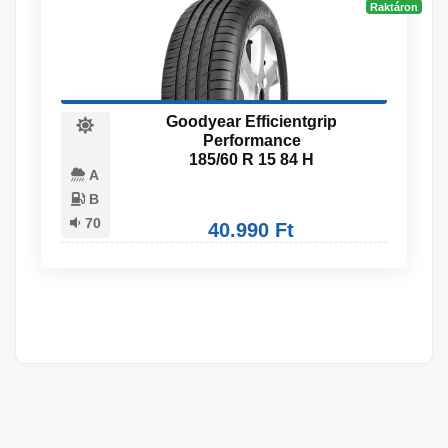
Raktáron
Goodyear Efficientgrip
Performance
185/60 R 15 84 H
A
B
70
40.990 Ft