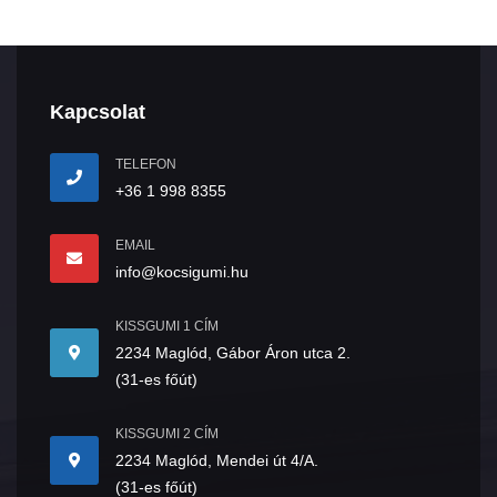
Kapcsolat
TELEFON
+36 1 998 8355
EMAIL
info@kocsigumi.hu
KISSGUMI 1 CÍM
2234 Maglód, Gábor Áron utca 2.
(31-es főút)
KISSGUMI 2 CÍM
2234 Maglód, Mendei út 4/A.
(31-es főút)