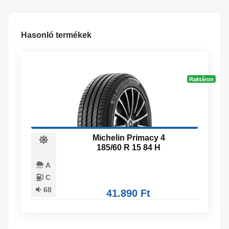
Hasonló termékek
Raktáron
Michelin Primacy 4
185/60 R 15 84 H
A
C
68
41.890 Ft