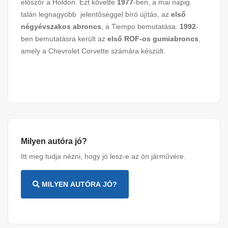
először a Holdon. Ezt követte
1977
-ben, a mai napig
talán legnagyobb jelentőséggel bíró újítás, az
első
négyévszakos abroncs
, a Tiempo bemutatása.
1992
-
ben bemutatásra került az
első ROF-os gumiabroncs
,
amely a Chevrolet Corvette számára készült.
Milyen autóra jó?
Itt meg tudja nézni, hogy jó lesz-e az ön járművére.
MILYEN AUTÓRA JÓ?