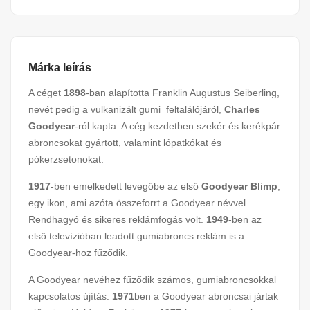
Márka leírás
A céget
1898
-ban alapította Franklin Augustus Seiberling,
nevét pedig a vulkanizált gumi feltalálójáról,
Charles
Goodyear
-ról kapta. A cég kezdetben szekér és kerékpár
abroncsokat gyártott, valamint lópatkókat és
pókerzsetonokat.
1917
-ben emelkedett levegőbe az első
Goodyear Blimp
,
egy ikon, ami azóta összeforrt a Goodyear névvel.
Rendhagyó és sikeres reklámfogás volt.
1949
-ben az
első televízióban leadott gumiabroncs reklám is a
Goodyear-hoz fűződik.
A Goodyear nevéhez fűződik számos, gumiabroncsokkal
kapcsolatos újítás.
1971
ben a Goodyear abroncsai jártak