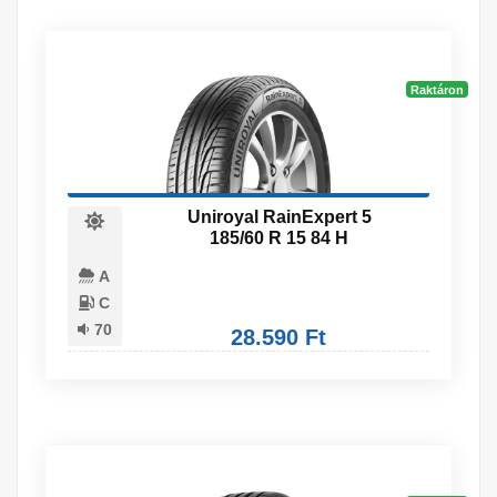
Raktáron
Uniroyal RainExpert 5
185/60 R 15 84 H
A
C
70
28.590 Ft