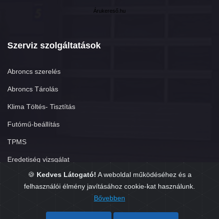
Árukereső.hu
Szerviz szolgáltatások
Abroncs szerelés
Abroncs Tárolás
Klima Töltés- Tisztítás
Futómű-beállítás
TPMS
Eredetiség vizsgálat
🍪
Kedves Látogató!
A weboldal működéséhez és a
felhasználói élmény javításához cookie-kat használunk.
Bővebben
Copyright © 2026. Készítette:
GumisÜgyvitel.hu