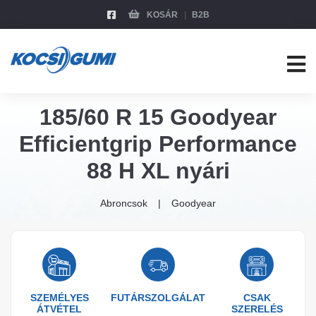
KOSÁR
B2B
185/60 R 15 Goodyear
Efficientgrip Performance
88 H XL nyári
Abroncsok
Goodyear
SZEMÉLYES
FUTÁRSZOLGÁLAT
CSAK
ÁTVÉTEL
SZERELÉS