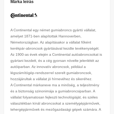
Márka leírás
A Continental egy német gumiabroncs gyártó vállalat,
amelyet 1871-ben alapítottak Hannoverben,
Németországban. Az alapításakor a vállalat főként
kerékpár-abroncsok gyártásával kezdte tevékenységét.
Az 1900-as évek elején a Continental autóabroncsokat is
gyártani kezdett, és a cég gyorsan növelte jelenlétét az
autóiparban. Az innovatív abroncsok, például a
légszámítógép-rendszerrel szerelt gumiabroncsok,
hozzájárultak a vállalat jó hírnevéhez és sikeréhez.
A Continental márkaneve ma a minőség, a teljesítmény
és a biztonság szinonimája a gumiabroncsiparban. A
vállalat folyamatosan fejleszti technológiáját, és széles
választékban kínál abroncsokat a személygépjárművek,
tehergépjárművek és mezőgazdasági gépek számára. A