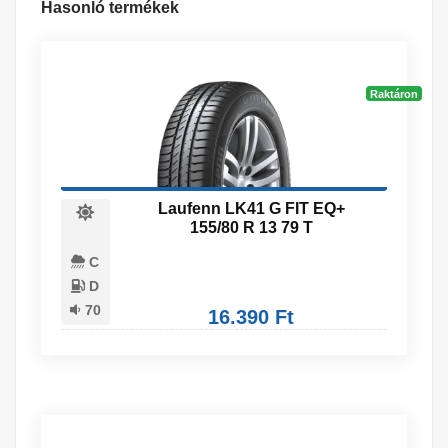
Hasonló termékek
Raktáron
Laufenn LK41 G FIT EQ+
155/80 R 13 79 T
C
D
70
16.390 Ft