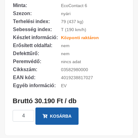
Minta:
EcoContact 6
Szezon:
nyári
Terhelési index:
79 (437 kg)
Sebesség index:
T (190 km/h)
Készlet információ:
Központi raktáron
Erősített oldalfal:
nem
Defekttűrő:
nem
Peremvédő:
nincs adat
Cikkszám:
03582980000
EAN kód:
4019238817027
Egyéb információ:
EV
Bruttó 30.190 Ft / db
KOSÁRBA