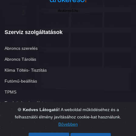
Árukereső.hu
Szerviz szolgáltatások
Abroncs szerelés
Abroncs Tárolás
Klima Töltés- Tisztítás
Futómű-beállítás
TPMS
Eredetiség vizsgálat
🍪
Kedves Látogató!
A weboldal működéséhez és a
felhasználói élmény javításához cookie-kat használunk.
Bővebben
Copyright © 2026. Készítette:
GumisÜgyvitel.hu