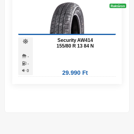
Raktáron
Security AW414
155/80 R 13 84 N
-
-
0
29.990 Ft