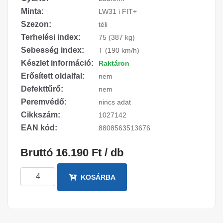
Minta:
LW31 i FIT+
Szezon:
téli
Terhelési index:
75 (387 kg)
Sebesség index:
T (190 km/h)
Készlet információ:
Raktáron
Erősített oldalfal:
nem
Defekttűrő:
nem
Peremvédő:
nincs adat
Cikkszám:
1027142
EAN kód:
8808563513676
Bruttó 16.190 Ft / db
KOSÁRBA