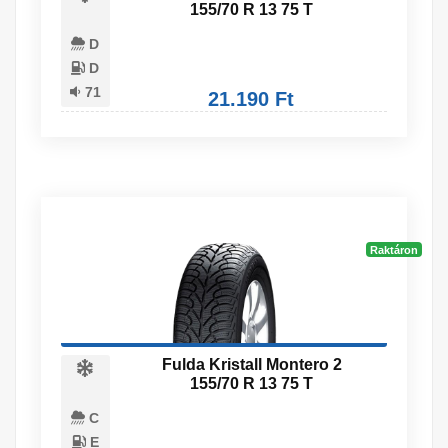
155/70 R 13 75 T
D
D
71
21.190 Ft
Raktáron
Fulda Kristall Montero 2
155/70 R 13 75 T
C
E