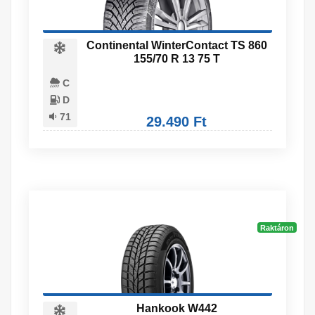
Continental WinterContact TS 860
155/70 R 13 75 T
C
D
71
29.490 Ft
Raktáron
Hankook W442