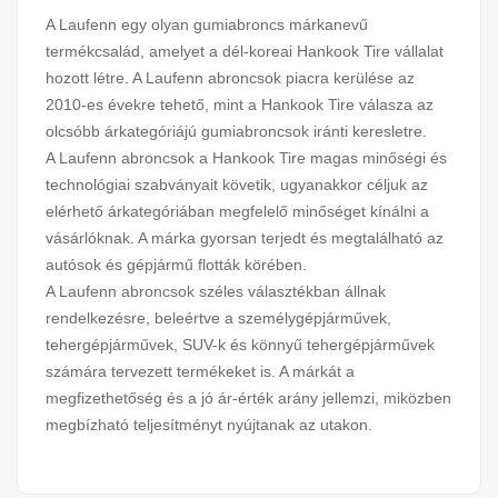
A Laufenn egy olyan gumiabroncs márkanevű
termékcsalád, amelyet a dél-koreai Hankook Tire vállalat
hozott létre. A Laufenn abroncsok piacra kerülése az
2010-es évekre tehető, mint a Hankook Tire válasza az
olcsóbb árkategóriájú gumiabroncsok iránti keresletre.
A Laufenn abroncsok a Hankook Tire magas minőségi és
technológiai szabványait követik, ugyanakkor céljuk az
elérhető árkategóriában megfelelő minőséget kínálni a
vásárlóknak. A márka gyorsan terjedt és megtalálható az
autósok és gépjármű flották körében.
A Laufenn abroncsok széles választékban állnak
rendelkezésre, beleértve a személygépjárművek,
tehergépjárművek, SUV-k és könnyű tehergépjárművek
számára tervezett termékeket is. A márkát a
megfizethetőség és a jó ár-érték arány jellemzi, miközben
megbízható teljesítményt nyújtanak az utakon.