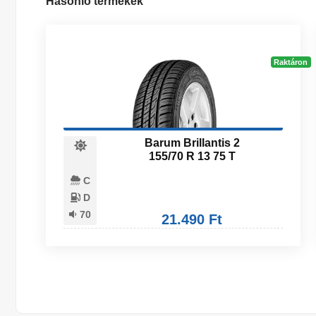
Hasonló termékek
Raktáron
Barum Brillantis 2
155/70 R 13 75 T
C
D
70
21.490 Ft