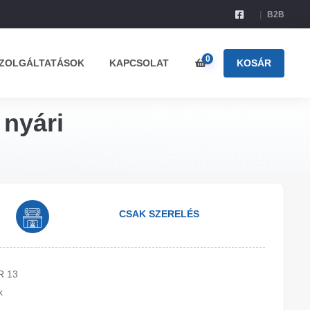
B2B
0
ZOLGÁLTATÁSOK
KAPCSOLAT
KOSÁR
 nyári
CSAK SZERELÉS
R 13
k