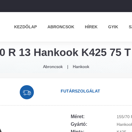
KEZDŐLAP
ABRONCSOK
HÍREK
GYIK
S
0 R 13 Hankook K425 75 T
Abroncsok
Hankook
FUTÁRSZOLGÁLAT
Méret:
155/70 
Gyártó:
Hankoo
Minta: