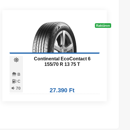
Raktáron
Continental EcoContact 6
155/70 R 13 75 T
B
C
70
27.390 Ft