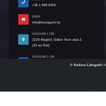
+36 1 998 8355
EMAIL
info@kocsigumi.hu
KISSGUMI 1 CÍM
2234 Maglód, Gábor Áron utca 2.
(31-es főút)
KISSGUMI 2 CÍM
2234 Maglód, Mendei út 4/A.
🍪
Kedves Látogató!
A 
(31-es főút)
Copyright © 2026. Készítette:
GumisÜgyvitel.hu