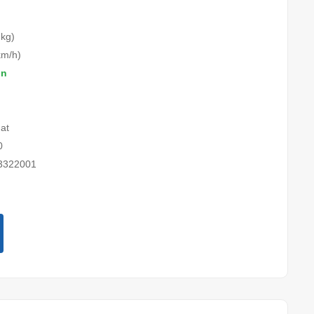
 kg)
km/h)
on
at
0
3322001