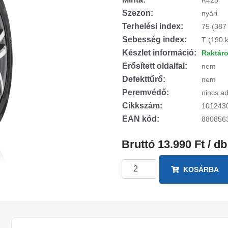
K425
Szezon:
nyári
Terhelési index:
75 (387
Sebesség index:
T (190 
Készlet információ:
Raktár
Erősített oldalfal:
nem
Defekttűrő:
nem
Peremvédő:
nincs ad
Cikkszám:
101243
EAN kód:
880856
Bruttó 13.990 Ft / db
KOSÁRBA