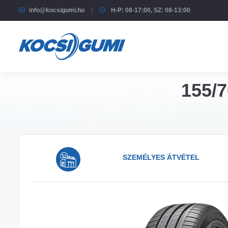
info@kocsigumi.hu
H-P: 08-17:00, SZ: 08-13:00
155/7
SZEMÉLYES ÁTVÉTEL