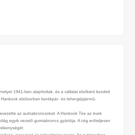
melyet 1941-ben alapítottak, és a vállalat elsőként kezdett
a Hankook elsősorban kerékpár- és tehergépjármű-
 bevezette az autóabroncsokat. A Hankook Tire az évek
világ egyik vezető gumiabroncs gyártója. A cég erőteljesen
tevékenységét.