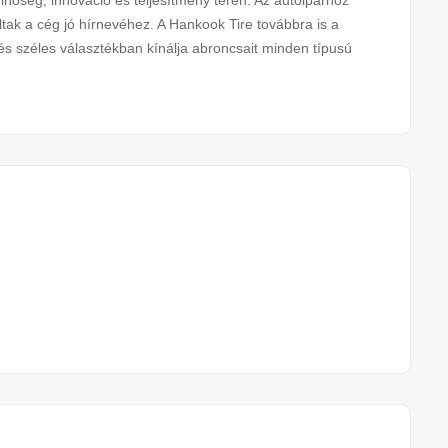
nőség, innováció és teljesítmény terén. Az autóiparhoz
ltak a cég jó hírnevéhez. A Hankook Tire továbbra is a
és széles választékban kínálja abroncsait minden típusú