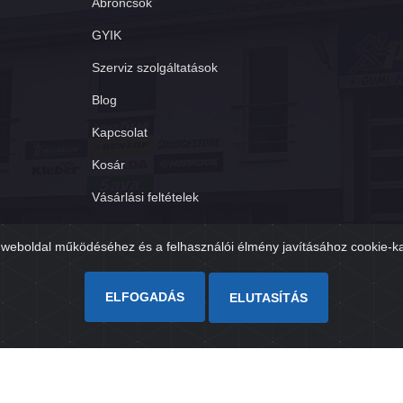
Abroncsok
GYIK
Szerviz szolgáltatások
Blog
Kapcsolat
Kosár
Vásárlási feltételek
Adatvédelmi tájékoztató
weboldal működéséhez és a felhasználói élmény javításához cookie-k
ELFOGADÁS
ELUTASÍTÁS
Árukereső.hu