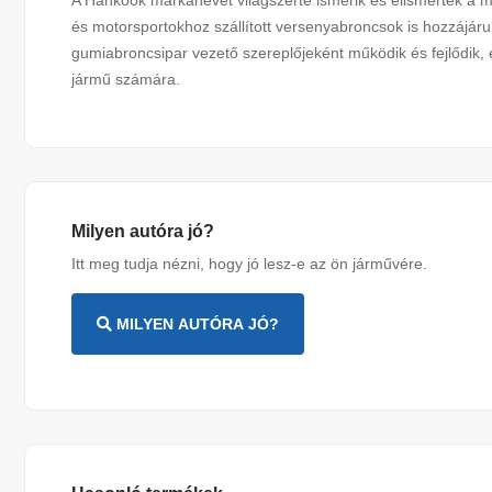
A Hankook márkanevet világszerte ismerik és elismerték a mi
és motorsportokhoz szállított versenyabroncsok is hozzájáru
gumiabroncsipar vezető szereplőjeként működik és fejlődik, 
jármű számára.
Milyen autóra jó?
Itt meg tudja nézni, hogy jó lesz-e az ön járművére.
MILYEN AUTÓRA JÓ?