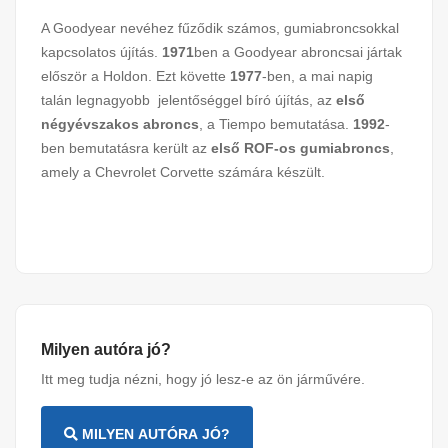
A Goodyear nevéhez fűződik számos, gumiabroncsokkal
kapcsolatos újítás.
1971
ben a Goodyear abroncsai jártak
először a Holdon. Ezt követte
1977
-ben, a mai napig
talán legnagyobb jelentőséggel bíró újítás, az
első
négyévszakos abroncs
, a Tiempo bemutatása.
1992
-
ben bemutatásra került az
első ROF-os gumiabroncs
,
amely a Chevrolet Corvette számára készült.
Milyen autóra jó?
Itt meg tudja nézni, hogy jó lesz-e az ön járművére.
MILYEN AUTÓRA JÓ?