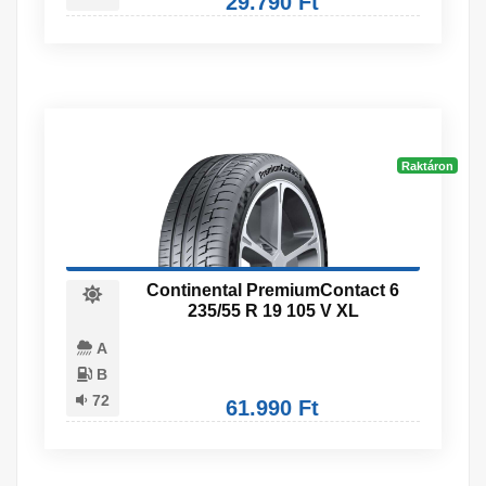
29.790 Ft
Raktáron
Continental PremiumContact 6
235/55 R 19 105 V XL
A
B
72
61.990 Ft