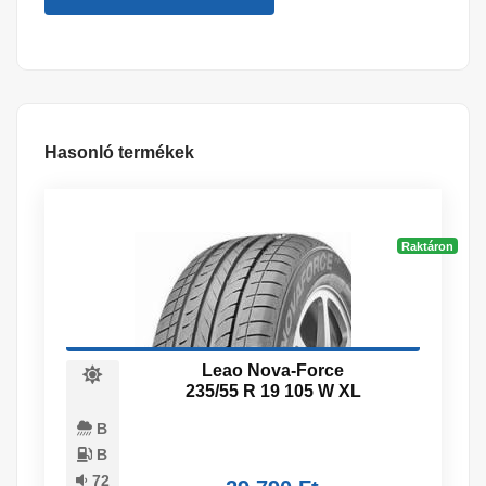
Hasonló termékek
Raktáron
Leao Nova-Force
235/55 R 19 105 W XL
B
B
72