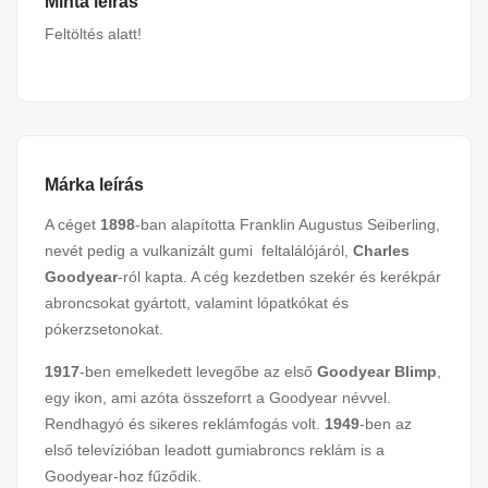
Minta leírás
Feltöltés alatt!
Márka leírás
A céget
1898
-ban alapította Franklin Augustus Seiberling,
nevét pedig a vulkanizált gumi feltalálójáról,
Charles
Goodyear
-ról kapta. A cég kezdetben szekér és kerékpár
abroncsokat gyártott, valamint lópatkókat és
pókerzsetonokat.
1917
-ben emelkedett levegőbe az első
Goodyear Blimp
,
egy ikon, ami azóta összeforrt a Goodyear névvel.
Rendhagyó és sikeres reklámfogás volt.
1949
-ben az
első televízióban leadott gumiabroncs reklám is a
Goodyear-hoz fűződik.