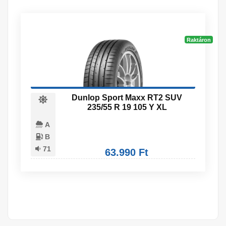
Raktáron
Dunlop Sport Maxx RT2 SUV
235/55 R 19 105 Y XL
A
B
71
63.990 Ft