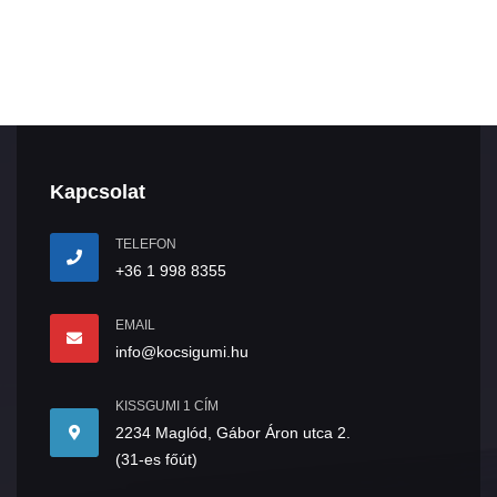
Kapcsolat
TELEFON
+36 1 998 8355
EMAIL
info@kocsigumi.hu
KISSGUMI 1 CÍM
2234 Maglód, Gábor Áron utca 2.
(31-es főút)