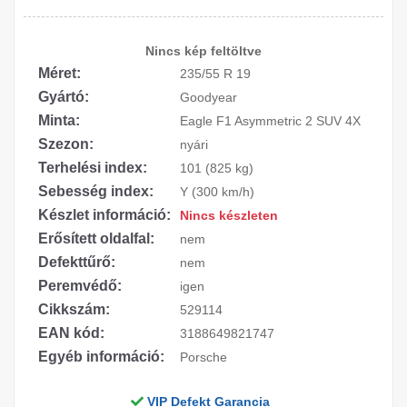
Nincs kép feltöltve
Méret:
235/55 R 19
Gyártó:
Goodyear
Minta:
Eagle F1 Asymmetric 2 SUV 4X
Szezon:
nyári
Terhelési index:
101 (825 kg)
Sebesség index:
Y (300 km/h)
Készlet információ:
Nincs készleten
Erősített oldalfal:
nem
Defekttűrő:
nem
Peremvédő:
igen
Cikkszám:
529114
EAN kód:
3188649821747
Egyéb információ:
Porsche
VIP Defekt Garancia