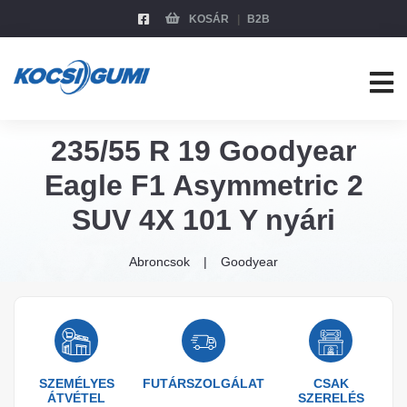
KOSÁR
B2B
235/55 R 19 Goodyear
Eagle F1 Asymmetric 2
SUV 4X 101 Y nyári
Abroncsok
Goodyear
SZEMÉLYES
FUTÁRSZOLGÁLAT
CSAK
ÁTVÉTEL
SZERELÉS