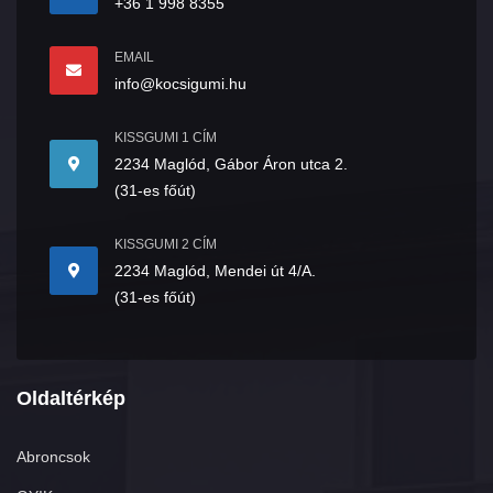
+36 1 998 8355
EMAIL
info@kocsigumi.hu
KISSGUMI 1 CÍM
2234 Maglód, Gábor Áron utca 2.
(31-es főút)
KISSGUMI 2 CÍM
2234 Maglód, Mendei út 4/A.
(31-es főút)
Oldaltérkép
Abroncsok