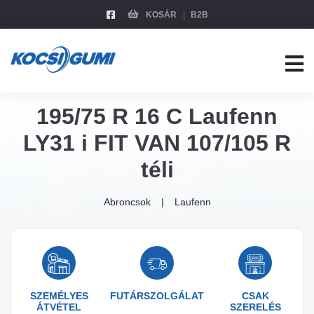
KOSÁR
B2B
195/75 R 16 C Laufenn
LY31 i FIT VAN 107/105 R
téli
Abroncsok
Laufenn
SZEMÉLYES
FUTÁRSZOLGÁLAT
CSAK
ÁTVÉTEL
SZERELÉS