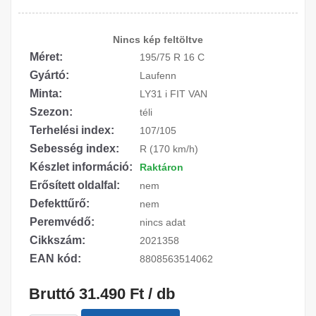
Nincs kép feltöltve
Méret:
195/75 R 16 C
Gyártó:
Laufenn
Minta:
LY31 i FIT VAN
Szezon:
téli
Terhelési index:
107/105
Sebesség index:
R (170 km/h)
Készlet információ:
Raktáron
Erősített oldalfal:
nem
Defekttűrő:
nem
Peremvédő:
nincs adat
Cikkszám:
2021358
EAN kód:
8808563514062
Bruttó 31.490 Ft / db