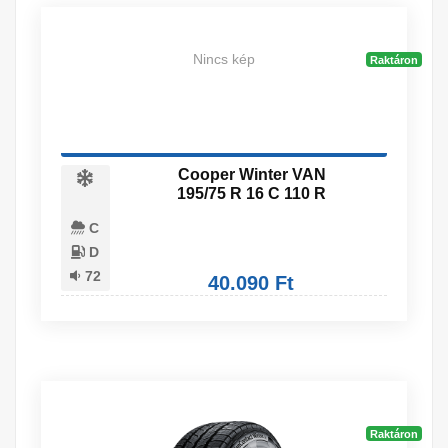
Nincs kép
Raktáron
Cooper Winter VAN
195/75 R 16 C 110 R
C
D
72
40.090 Ft
Raktáron