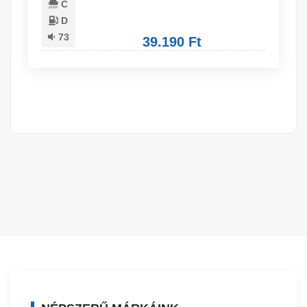
C
D
73
39.190 Ft