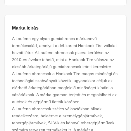
Márka leírás
A Laufenn egy olyan gumiabroncs márkanevű
termékcsalád, amelyet a dél-koreai Hankook Tire vállalat
hozott létre. A Laufenn abroncsok piacra kerülése az
2010-es évekre tehető, mint a Hankook Tire válasza az
olcsóbb árkategóriájú gumiabroncsok iránti keresletre.
A Laufenn abroncsok a Hankook Tire magas minőségi és
technológiai szabványait követik, ugyanakkor céljuk az
elérhető árkategóriában megfelelő minőséget kínálni a
vásárlóknak. A márka gyorsan terjedt és megtalálható az
autósok és gépjármű flották körében.
A Laufenn abroncsok széles választékban állnak
rendelkezésre, beleértve a személygépjárművek,
tehergépjárművek, SUV-k és könnyű tehergépjárművek
számára tervezett termékeket is. A márkát a