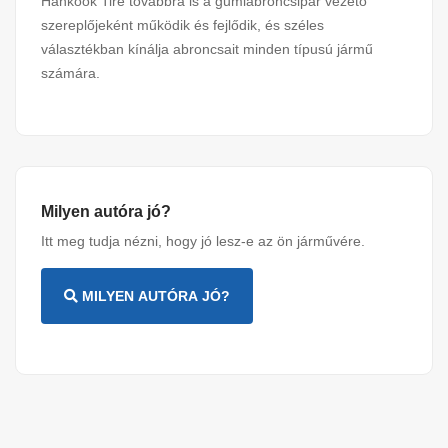
Hankook Tire továbbra is a gumiabroncsipar vezető
szereplőjeként működik és fejlődik, és széles
választékban kínálja abroncsait minden típusú jármű
számára.
Milyen autóra jó?
Itt meg tudja nézni, hogy jó lesz-e az ön járművére.
MILYEN AUTÓRA JÓ?