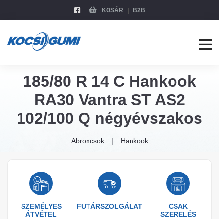
KOSÁR
B2B
185/80 R 14 C Hankook
RA30 Vantra ST AS2
102/100 Q négyévszakos
Abroncsok
Hankook
SZEMÉLYES
FUTÁRSZOLGÁLAT
CSAK
ÁTVÉTEL
SZERELÉS