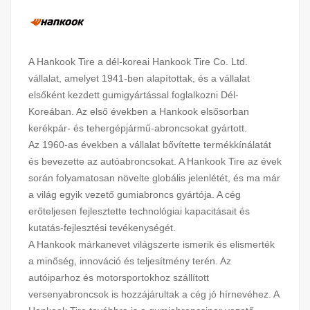
A Hankook Tire a dél-koreai Hankook Tire Co. Ltd.
vállalat, amelyet 1941-ben alapítottak, és a vállalat
elsőként kezdett gumigyártással foglalkozni Dél-
Koreában. Az első években a Hankook elsősorban
kerékpár- és tehergépjármű-abroncsokat gyártott.
Az 1960-as években a vállalat bővítette termékkínálatát
és bevezette az autóabroncsokat. A Hankook Tire az évek
során folyamatosan növelte globális jelenlétét, és ma már
a világ egyik vezető gumiabroncs gyártója. A cég
erőteljesen fejlesztette technológiai kapacitásait és
kutatás-fejlesztési tevékenységét.
A Hankook márkanevet világszerte ismerik és elismerték
a minőség, innováció és teljesítmény terén. Az
autóiparhoz és motorsportokhoz szállított
versenyabroncsok is hozzájárultak a cég jó hírnevéhez. A