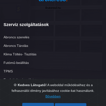
Árukereső.hu
Szerviz szolgáltatások
Abroncs szerelés
Abroncs Tárolás
Klima Töltés- Tisztítás
Futómű-beállítás
TPMS
Eredetiség vizsgálat
🍪
Kedves Látogató!
A weboldal működéséhez és a
felhasználói élmény javításához cookie-kat használunk.
Bővebben
Copyright © 2026. Készítette:
GumisÜgyvitel.hu