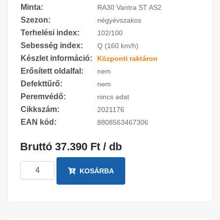
Minta:
RA30 Vantra ST AS2
Szezon:
négyévszakos
Terhelési index:
102/100
Sebesség index:
Q (160 km/h)
Készlet információ:
Központi raktáron
Erősített oldalfal:
nem
Defekttűrő:
nem
Peremvédő:
nincs adat
Cikkszám:
2021176
EAN kód:
8808563467306
Bruttó 37.390 Ft / db
KOSÁRBA