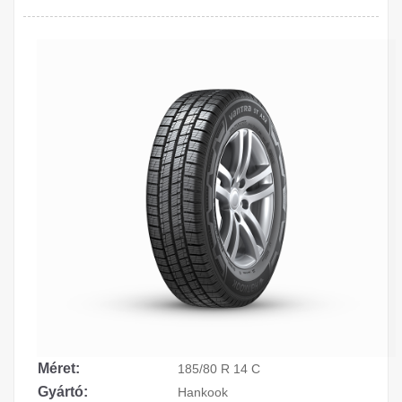
Méret:
185/80 R 14 C
Gyártó:
Hankook