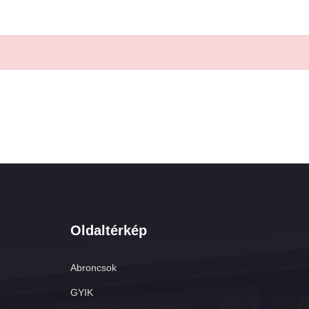
Oldaltérkép
Abroncsok
GYIK