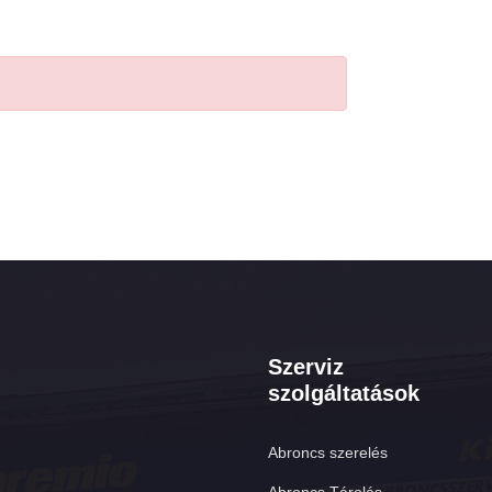
Szerviz
szolgáltatások
Abroncs szerelés