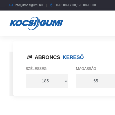
info@kocsigumi.hu
H-P: 08-17:00, SZ: 08-13:00
ABRONCS
KERESŐ
SZÉLESSÉG
MAGASSÁG