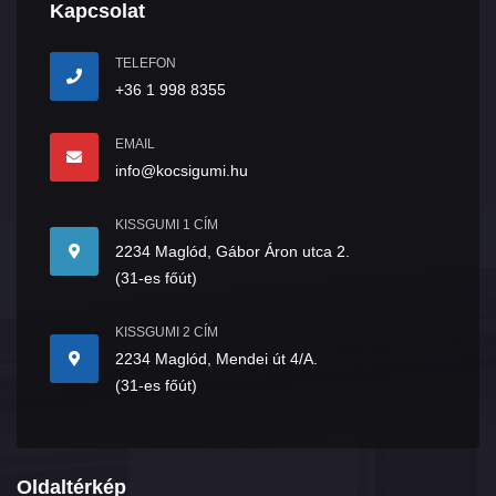
Kapcsolat
TELEFON
+36 1 998 8355
EMAIL
info@kocsigumi.hu
KISSGUMI 1 CÍM
2234 Maglód, Gábor Áron utca 2.
(31-es főút)
KISSGUMI 2 CÍM
2234 Maglód, Mendei út 4/A.
(31-es főút)
Oldaltérkép