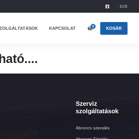
B2B
0
ZOLGÁLTATÁSOK
KAPCSOLAT
KOSÁR
ató....
Szerviz
szolgáltatások
Abroncs szerelés