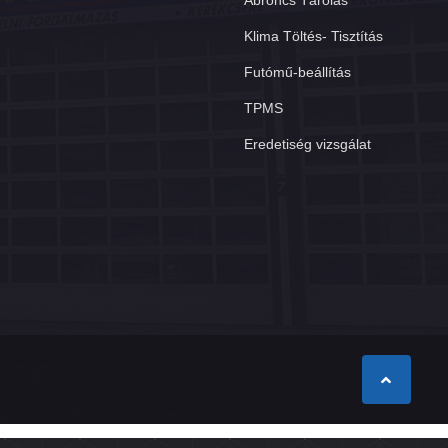
Abroncs Tárolás
Klima Töltés- Tisztítás
Futómű-beállítás
TPMS
Eredetiség vizsgálat